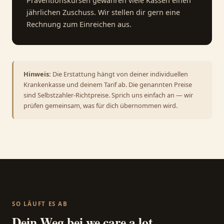
Präventionskursen gewähren viele Kassen einen
jährlichen Zuschuss. Wir stellen dir gern eine
Rechnung zum Einreichen aus.
Hinweis:
Die Erstattung hängt von deiner individuellen
Krankenkasse und deinem Tarif ab. Die genannten Preise
sind Selbstzahler-Richtpreise. Sprich uns einfach an — wir
prüfen gemeinsam, was für dich übernommen wird.
SO LÄUFT ES AB
Dein Weg bei we care a lot.