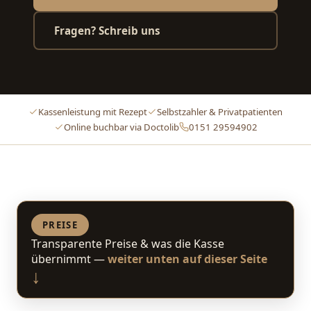
Fragen? Schreib uns
Kassenleistung mit Rezept
Selbstzahler & Privatpatienten
Online buchbar via Doctolib
0151 29594902
PREISE
Transparente Preise & was die Kasse
übernimmt —
weiter unten auf dieser Seite
↓