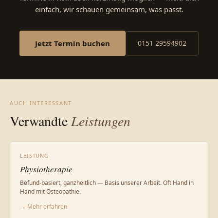
einfach, wir schauen gemeinsam, was passt.
Jetzt Termin buchen
0151 29594902
AUCH INTERESSANT
Verwandte
Leistungen
LEISTUNG
Physiotherapie
Befund-basiert, ganzheitlich — Basis unserer Arbeit. Oft Hand in
Hand mit Osteopathie.
→ Mehr erfahren