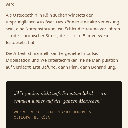
wird.
Als Osteopathin in Köln suchen wir stets den
ursprünglichen Auslöser. Das können eine alte Verletzung
sein, eine Narbenstörung, ein Schleudertrauma vor Jahren
— oder chronischer Stress, der sich im Bindegewebe
festgesetzt hat.
Die Arbeit ist manuell: sanfte, gezielte Impulse,
Mobilisation und Weichteiltechniken. Keine Manipulation
auf Verdacht. Erst Befund, dann Plan, dann Behandlung.
„Wir gucken nicht aufs Symptom lokal — wir
schauen immer auf den ganzen Menschen."
WE CARE A LOT. TEAM · PHYSIOTHERAPIE &
OSTEOPATHIE, KÖLN