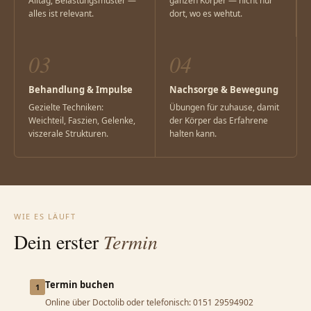
Alltag, Belastungsmuster —
ganzen Körper — nicht nur
alles ist relevant.
dort, wo es wehtut.
03
04
Behandlung & Impulse
Nachsorge & Bewegung
Gezielte Techniken:
Übungen für zuhause, damit
Weichteil, Faszien, Gelenke,
der Körper das Erfahrene
viszerale Strukturen.
halten kann.
WIE ES LÄUFT
Dein erster
Termin
Termin buchen
1
Online über Doctolib oder telefonisch: 0151 29594902