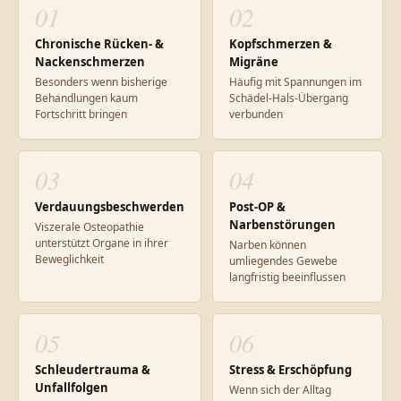
01
02
Chronische Rücken- &
Kopfschmerzen &
Nackenschmerzen
Migräne
Besonders wenn bisherige
Häufig mit Spannungen im
Behandlungen kaum
Schädel-Hals-Übergang
Fortschritt bringen
verbunden
03
04
Verdauungsbeschwerden
Post-OP &
Narbenstörungen
Viszerale Osteopathie
unterstützt Organe in ihrer
Narben können
Beweglichkeit
umliegendes Gewebe
langfristig beeinflussen
05
06
Schleudertrauma &
Stress & Erschöpfung
Unfallfolgen
Wenn sich der Alltag