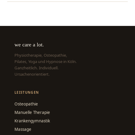
we care a lot.
Physiotherapie, Osteopathie,
Pilates, Yoga und Hypnose in Köln.
Ganzheitlich. Individuell.
Ursachenorientiert.
LEISTUNGEN
Osteopathie
Manuelle Therapie
Krankengymnastik
Massage