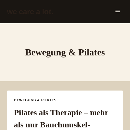
Zum
we care a lot.
Inhalt
springen
Bewegung & Pilates
BEWEGUNG & PILATES
Pilates als Therapie – mehr
als nur Bauchmuskel-