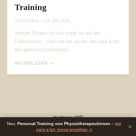
Training
Von
Charline
14. Mai 2026
Warum Pilates so viel mehr ist als ein
Fitnesskurs – und wie wir es bei we care a lot.
therapeutisch einsetzen.
PILATES
WEITERLESEN
ALS
THERAPIE
–
MEHR
ALS
NUR
BAUCHMUSKEL-
© 2026 we care a lot. - WordPress Theme von
TRAINING
Kadence WP
we
Neu:
Personal Training von Physiotherapeutinnen
–
×
care a lot. move ansehen →