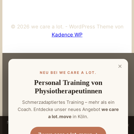
© 2026 we care a lot. - WordPress Theme von
Kadence WP
×
NEU BEI WE CARE A LOT.
Personal Training von
Physiotherapeutinnen
Schmerzadaptiertes Training – mehr als ein
Coach. Entdecke unser neues Angebot
we care
a lot. move
in Köln.
Neu:
Personal Training von Physiotherapeutinnen
–
we
×
care a lot. move ansehen →