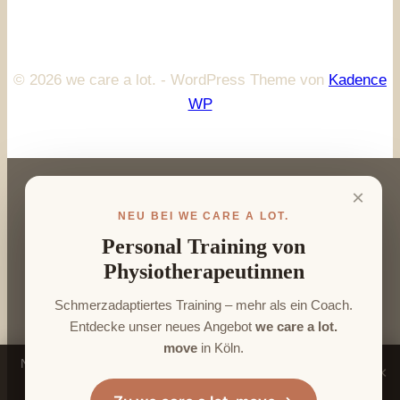
© 2026 we care a lot. - WordPress Theme von
Kadence
WP
×
NEU BEI WE CARE A LOT.
Personal Training von
Physiotherapeutinnen
Schmerzadaptiertes Training – mehr als ein Coach.
Entdecke unser neues Angebot
we care a lot.
move
in Köln.
we
Neu:
Personal Training von Physiotherapeutinnen
–
×
care a lot. move ansehen →