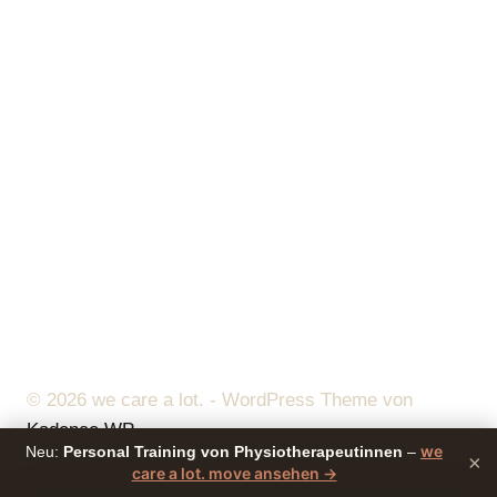
© 2026 we care a lot. - WordPress Theme von
Kadence WP
we
Neu:
Personal Training von Physiotherapeutinnen
–
×
care a lot. move ansehen →