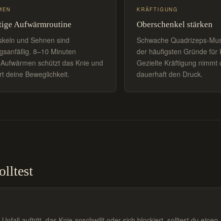
MEN
KRÄFTIGUNG
htige Aufwärmroutine
Oberschenkel stärken
skeln und Sehnen sind
Schwache Quadrizeps-Musk
gsanfällig. 8–10 Minuten
der häufigsten Gründe für
s Aufwärmen schützt das Knie und
Gezielte Kräftigung nimmt
t deine Beweglichkeit.
dauerhaft den Druck.
lltest
ll auftritt, das Knie anschwillt oder sich blockiert, solltest du einen