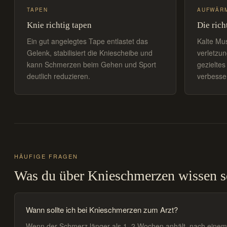
TAPEN
AUFWÄR
Knie richtig tapen
Die ric
Ein gut angelegtes Tape entlastet das
Kalte Mu
Gelenk, stabilisiert die Kniescheibe und
verletzun
kann Schmerzen beim Gehen und Sport
gezielte
deutlich reduzieren.
verbesser
HÄUFIGE FRAGEN
Was du über Knieschmerzen wissen so
Wann sollte ich bei Knieschmerzen zum Arzt?
Wenn der Schmerz länger als 1–2 Wochen anhält, nach einem Unfa